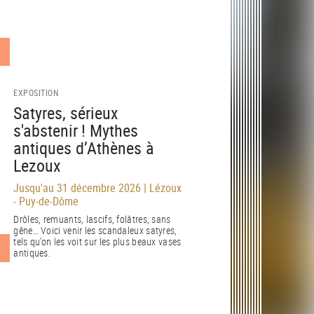
EXPOSITION
Satyres, sérieux
s'abstenir ! Mythes
antiques d’Athènes à
Lezoux
Jusqu'au 31 décembre 2026 | Lézoux
- Puy-de-Dôme
Drôles, remuants, lascifs, folâtres, sans
gêne… Voici venir les scandaleux satyres,
tels qu’on les voit sur les plus beaux vases
antiques.
EN SAVOIR PLUS