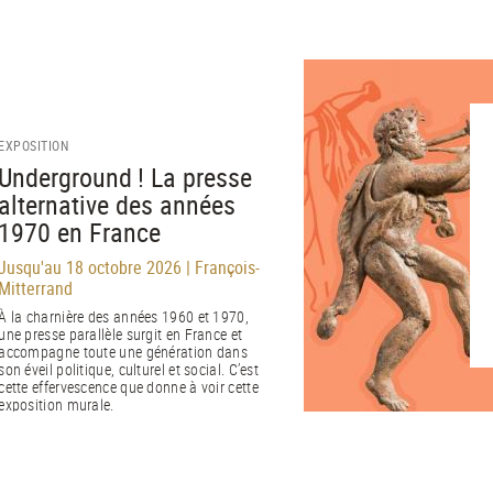
EXPOSITION
Underground ! La presse
alternative des années
1970 en France
Jusqu'au 18 octobre 2026 | François-
Mitterrand
À la charnière des années 1960 et 1970,
une presse parallèle surgit en France et
accompagne toute une génération dans
son éveil politique, culturel et social. C’est
cette effervescence que donne à voir cette
exposition murale.
EN SAVOIR PLUS