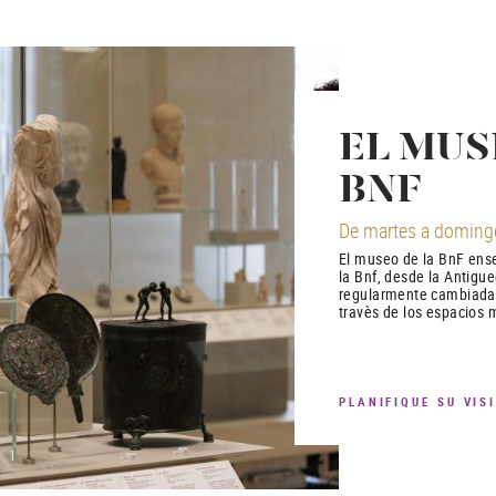
EL MUS
BNF
De martes a domingo
El museo de la BnF ense
la Bnf, desde la Antigu
regularmente cambiadas
travès de los espacios m
PLANIFIQUE SU VIS