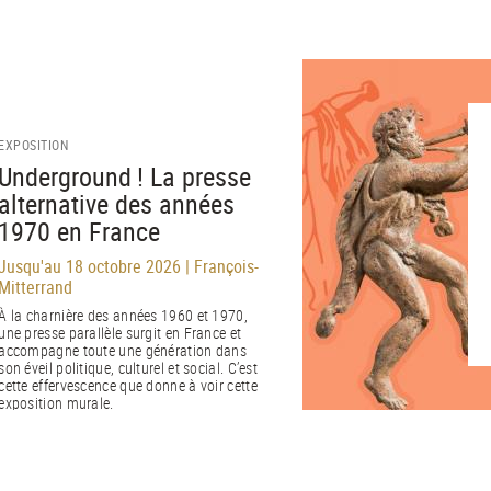
EXPOSITION
Underground ! La presse
alternative des années
1970 en France
Jusqu'au 18 octobre 2026 | François-
Mitterrand
À la charnière des années 1960 et 1970,
une presse parallèle surgit en France et
accompagne toute une génération dans
son éveil politique, culturel et social. C’est
cette effervescence que donne à voir cette
exposition murale.
EN SAVOIR PLUS