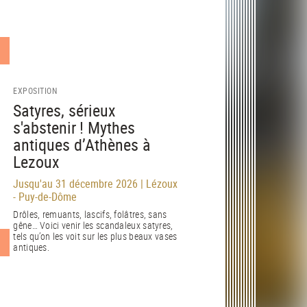
EXPOSITION
Satyres, sérieux
s'abstenir ! Mythes
antiques d’Athènes à
Lezoux
Jusqu'au 31 décembre 2026 | Lézoux
- Puy-de-Dôme
Drôles, remuants, lascifs, folâtres, sans
gêne… Voici venir les scandaleux satyres,
tels qu’on les voit sur les plus beaux vases
antiques.
EN SAVOIR PLUS