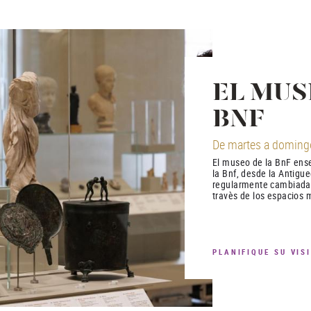
EL MUS
BNF
De martes a domingo
El museo de la BnF ense
la Bnf, desde la Antigu
regularmente cambiadas
travès de los espacios m
PLANIFIQUE SU VIS