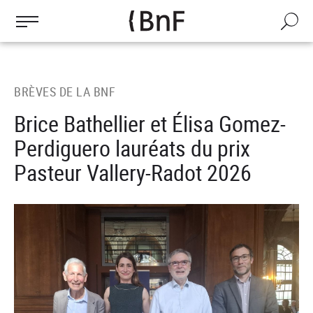
Gestion des cookies
Aller
au
Recherch
contenu
principal
BRÈVES DE LA BNF
Brice Bathellier et Élisa Gomez-
Perdiguero lauréats du prix
Pasteur Vallery-Radot 2026