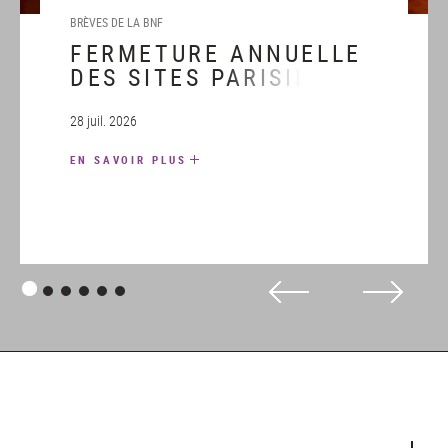
BRÈVES DE LA BNF
FERMETURE ANNUELLE
DES SITES PARISIENS
DE LA BNF DU LUNDI 31
AOÛT AU DIMANCHE 6
28 juil. 2026
SEPTEMBRE 2026
EN SAVOIR PLUS
INCLUS
Panneau
Panneau
Panneau
Panneau
Panneau
Panneau
1
2
3
4
5
6