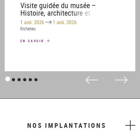
Visite guidée du musée –
Histoire, architecture et
patrimoine – Août
Until
1 aoû. 2026
1 aoû. 2026
Richelieu
EN SAVOIR
Panneau
Panneau
Panneau
Panneau
Panneau
Panneau
1
2
3
4
5
6
NOS IMPLANTATIONS