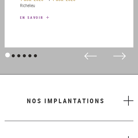
Richelieu
EN SAVOIR
Panneau
Panneau
Panneau
Panneau
Panneau
Panneau
1
2
3
4
5
6
NOS IMPLANTATIONS