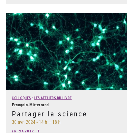
COLLOQUES
:
LES ATELIERS DU LIVRE
François-Mitterrand
Partager la science
30 avr. 2024
-
14 h – 18 h
EN SAVOIR