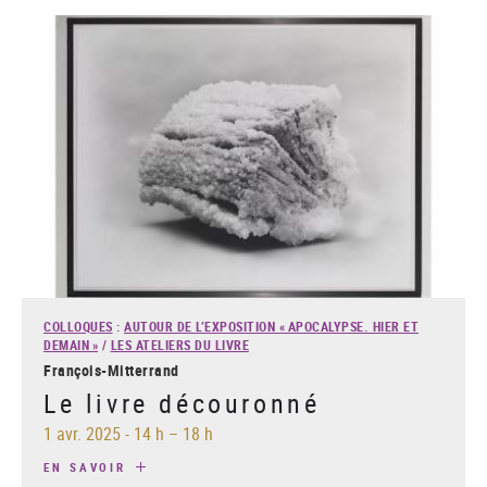
COLLOQUES
:
AUTOUR DE L’EXPOSITION « APOCALYPSE. HIER ET
DEMAIN »
/
LES ATELIERS DU LIVRE
François-Mitterrand
Le livre découronné
1 avr. 2025
-
14 h – 18 h
EN SAVOIR