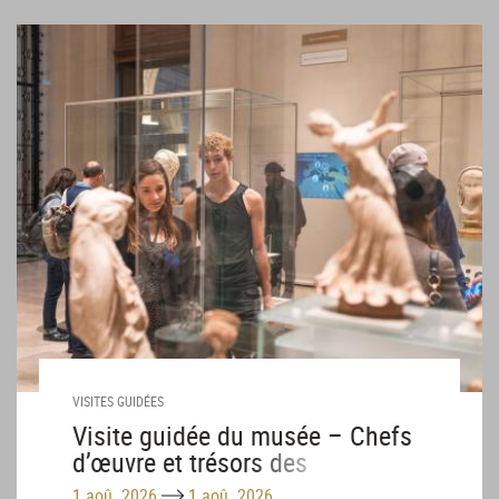
VISITES GUIDÉES
Visite guidée du musée – Chefs
d’œuvre et trésors des
collections – Août
Until
1 aoû. 2026
1 aoû. 2026