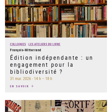
COLLOQUES
:
LES ATELIERS DU LIVRE
François-Mitterrand
Édition indépendante : un
engagement pour la
bibliodiversité ?
31 mar. 2026
-
14 h – 18 h
EN SAVOIR