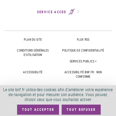
SERVICE ACCEO
PLAN DU SITE
FLUX RSS
CONDITIONS GÉNÉRALES
POLITIQUE DE CONFIDENTIALITÉ
D'UTILISATION
SERVICES PUBLICS +
ACCESSIBILITÉ
ACCESSIBILITÉ BNF.FR : NON
CONFORME
MARCHÉS PUBLICS
OFFRES D'EMPLOI
Le site bnf.fr utilise des cookies afin d'améliorer votre expérience
de navigation et pour mesurer son audience. Vous pouvez
DÉMATÉRIALISATION FACTURES
CRÉDITS
choisir ceux que vous souhaitez activer
TOUT ACCEPTER
TOUT REFUSER
©
2026