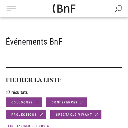
Gestion des cookies
Aller
au
Recherch
contenu
principal
Événements BnF
FILTRER LA LISTE
17 résultats
COLLOQUES
CONFÉRENCES
PROJECTIONS
SPECTACLE VIVANT
RÉINITIALISER LES CHOIX