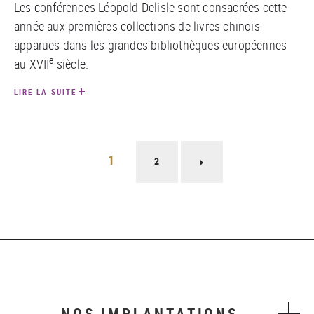
Les conférences Léopold Delisle sont consacrées cette
année aux premières collections de livres chinois
apparues dans les grandes bibliothèques européennes
e
au XVII
siècle.
LIRE LA SUITE
Pagination
1
2
Page
suivante
NOS IMPLANTATIONS