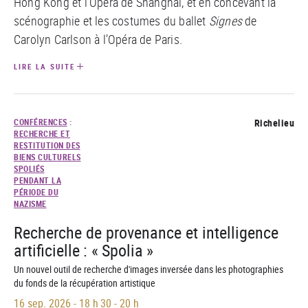
Hong Kong et l’Opéra de Shanghaï, et en concevant la
scénographie et les costumes du ballet
Signes
de
Carolyn Carlson à l’Opéra de Paris.
LIRE LA SUITE
CONFÉRENCES
:
Richelieu
RECHERCHE ET
RESTITUTION DES
BIENS CULTURELS
SPOLIÉS
PENDANT LA
PÉRIODE DU
NAZISME
Recherche de provenance et intelligence
artificielle : « Spolia »
Un nouvel outil de recherche d'images inversée dans les photographies
du fonds de la récupération artistique
16 sep. 2026
-
18 h 30 - 20 h