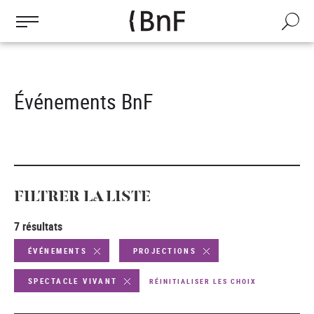
Gestion des cookies
Aller
au
Recherch
contenu
principal
Événements BnF
FILTRER LA LISTE
7 résultats
ÉVÉNEMENTS
PROJECTIONS
SPECTACLE VIVANT
RÉINITIALISER LES CHOIX