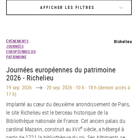
AFFICHER LES FILTRES
ÉVÉNEMENTS
:
Richelieu
JOURNÉES
EUROPÉENNES DU
PATRIMOINE
Journées européennes du patrimoine
2026 - Richelieu
Until
19 sep. 2026
20 sep. 2026
-
10 h - 18 h (dernier accès à
17 h)
Implanté au c
œ
ur du deuxième arrondissement de Paris,
le site Richelieu est le berceau historique de la
Bibliothèque nationale de France. Cet ancien palais du
e
cardinal Mazarin, construit au
siècle, a hébergé à
XVII
partir de 1721 la bibliothèque du roi. Ses bâtiments se