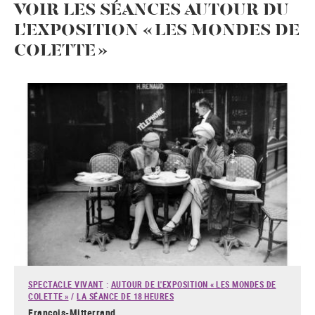
VOIR LES SÉANCES AUTOUR DU
L'EXPOSITION « LES MONDES DE
COLETTE »
SPECTACLE VIVANT
:
AUTOUR DE L'EXPOSITION « LES MONDES DE
COLETTE »
/
LA SÉANCE DE 18 HEURES
François-Mitterrand