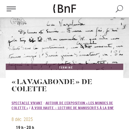
Gestion des cookies
Aller
au
Recherch
contenu
principal
TERMINÉ
« LA VAGABONDE » DE
COLETTE
SPECTACLE VIVANT
:
AUTOUR DE L'EXPOSITION « LES MONDES DE
COLETTE »
/
À VOIX HAUTE – LECTURE DE MANUSCRITS À LA BNF
8 déc. 2025
19 h - 20 h