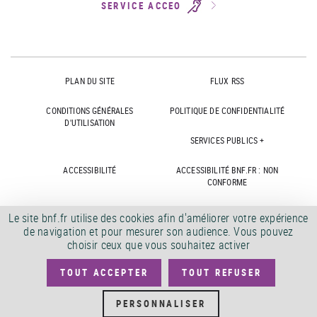
SERVICE ACCEO
PLAN DU SITE
FLUX RSS
CONDITIONS GÉNÉRALES
POLITIQUE DE CONFIDENTIALITÉ
D'UTILISATION
SERVICES PUBLICS +
ACCESSIBILITÉ
ACCESSIBILITÉ BNF.FR : NON
CONFORME
MARCHÉS PUBLICS
OFFRES D'EMPLOI
Le site bnf.fr utilise des cookies afin d'améliorer votre expérience
de navigation et pour mesurer son audience. Vous pouvez
DÉMATÉRIALISATION FACTURES
CRÉDITS
choisir ceux que vous souhaitez activer
TOUT ACCEPTER
TOUT REFUSER
©
2026
PERSONNALISER