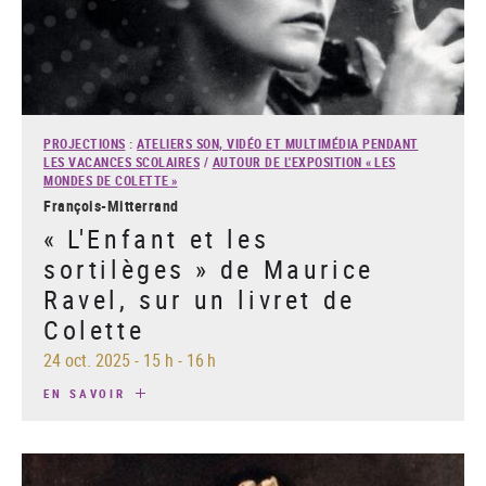
PROJECTIONS
:
ATELIERS SON, VIDÉO ET MULTIMÉDIA PENDANT
LES VACANCES SCOLAIRES
/
AUTOUR DE L'EXPOSITION « LES
MONDES DE COLETTE »
François-Mitterrand
« L'Enfant et les
sortilèges » de Maurice
Ravel, sur un livret de
Colette
24 oct. 2025
-
15 h - 16 h
EN SAVOIR