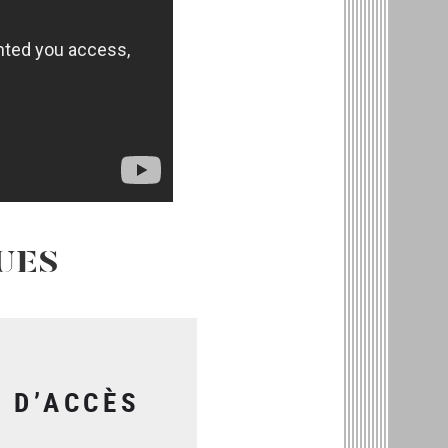
UES
S D’ACCÈS