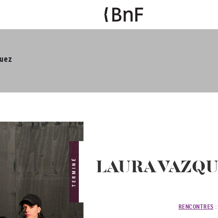
uez
TERMINÉ
LAURA VAZQ
RENCONTRES
: