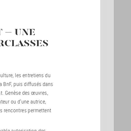
T – UNE
RCLASSES
lture, les entretiens du
 la BnF, puis diffusés dans
ast. Genèse des œuvres,
uteur ou d’une autrice,
es rencontres permettent
imable autorisation des