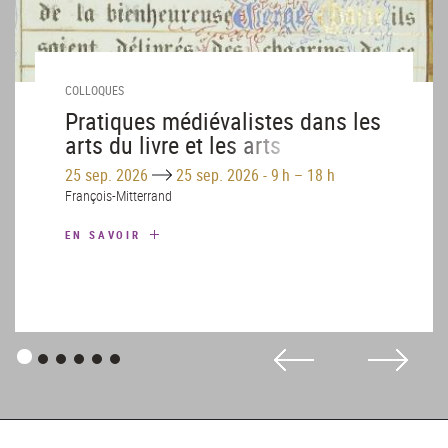
COLLOQUES
Pratiques médiévalistes dans les
arts du livre et les arts
décoratifs (1800-1950)
Until
25 sep. 2026
25 sep. 2026
-
9 h – 18 h
François-Mitterrand
EN SAVOIR
Panneau
Panneau
Panneau
Panneau
Panneau
Panneau
1
2
3
4
5
6