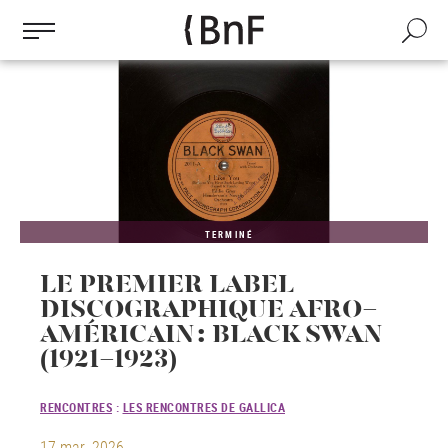
Gestion des cookies
Aller
au
Recherch
contenu
principal
TERMINÉ
LE PREMIER LABEL
DISCOGRAPHIQUE AFRO-
AMÉRICAIN : BLACK SWAN
(1921-1923)
RENCONTRES
:
LES RENCONTRES DE GALLICA
17 mar. 2026