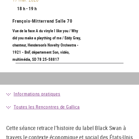
18 h - 19 h
François-Mitterrand
Salle 70
Vue de la face A du vinyle I like you / Why
did you make a plaything of me / Eddy Gray,
chanteur, Henderson's Novelty Orchestra -
1921 - BnF, département Son, vidéo,
multimédia, SD 78 25-58817
Informations pratiques
Toutes les Rencontres de Gallica
Cette séance retrace l’histoire du label Black Swan à
travers le contexte économique et social des États-Unis