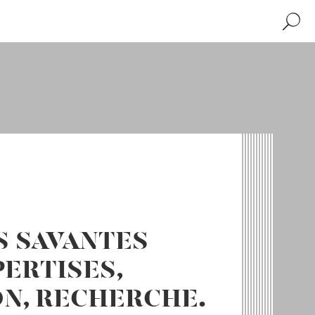
Recher
S SAVANTES
PERTISES,
N, RECHERCHE.