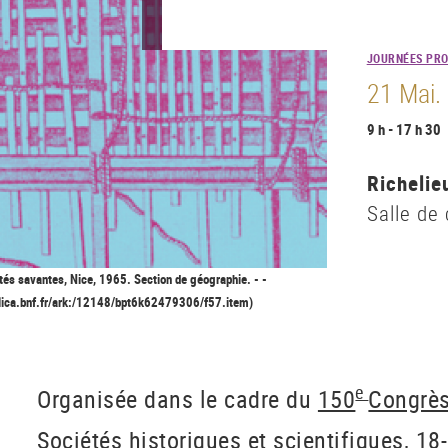
JOURNÉES PRO
21 Mai.
9 h - 17 h 30
Richelie
Salle de
tés savantes, Nice, 1965. Section de géographie. - -
allica.bnf.fr/ark:/12148/bpt6k62479306/f57.item)
e
Organisée dans le cadre du
150
Congrès
Sociétés historiques et scientifiques, 1