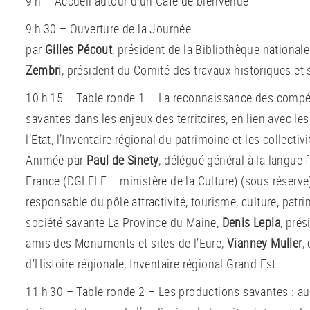
9 h – Accueil autour d’un Café de bienvenue
9 h 30 – Ouverture de la Journée
par
Gilles Pécout
, président de la Bibliothèque national
Zembri
, président du Comité des travaux historiques et 
10 h 15 – Table ronde 1 – La reconnaissance des compé
savantes dans les enjeux des territoires, en lien avec l
l’Etat, l’Inventaire régional du patrimoine et les collectivi
Animée par
Paul de Sinety
, délégué général à la langue 
France (DGLFLF – ministère de la Culture) (sous réserve
responsable du pôle attractivité, tourisme, culture, patr
société savante La Province du Maine,
Denis Lepla
, prés
amis des Monuments et sites de l’Eure,
Vianney Muller
,
d’Histoire régionale, Inventaire régional Grand Est.
11 h 30 – Table ronde 2 – Les productions savantes : au