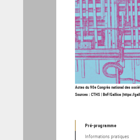
Actes du 90e Congrès national des socié
Sources : CTHS | BnF/Gallica (https://g
Pré-programme
Informations pratiques