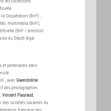
ns les collections
icielle
 la Coopération (BnF) ;
déo, multimédia (BnF),
ificielle (BnF / direction
rvice du Dépôt légal
s et partenaires dans
ersité
HS ; avec
Gwendoline
atif des photographies
e,
Vincent Flauraud
,
on des sociétés savantes du
Fédération française des