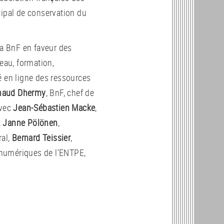
cipal de conservation du
la BnF en faveur des
seau, formation,
é en ligne des ressources
naud Dhermy
, BnF, chef de
avec
Jean-Sébastien Macke
,
,
Janne Pölönen
,
ral,
Bernard Teissier
,
 numériques de l’ENTPE,