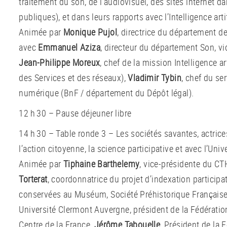
traitement du son, de l’audiovisuel, des sites internet da
publiques), et dans leurs rapports avec l’Intelligence artif
Animée par
Monique Pujol
, directrice du département de
avec
Emmanuel Aziza
, directeur du département Son, vi
Jean-Philippe Moreux
, chef de la mission Intelligence art
des Services et des réseaux),
Vladimir Tybin
, chef du se
numérique (BnF / département du Dépôt légal).
12 h 30 – Pause déjeuner libre
14 h 30 – Table ronde 3 – Les sociétés savantes, actrice
l’action citoyenne, la science participative et avec l’Univ
Animée par
Tiphaine Barthelemy
, vice-présidente du CT
Torterat
, coordonnatrice du projet d’indexation particip
conservées au Muséum, Société Préhistorique Français
Université Clermont Auvergne, président de la Fédérati
Centre de la France,
Jérôme Tabouelle
, Président de la 