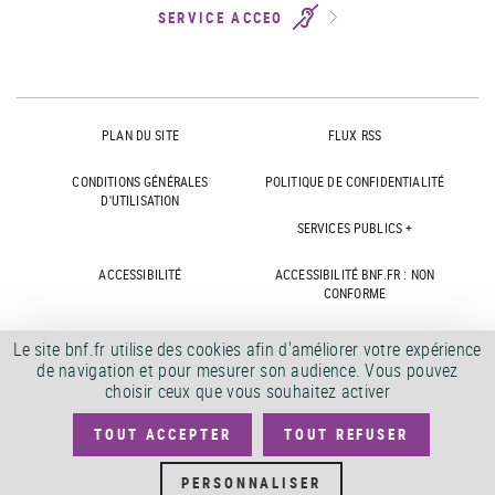
SERVICE ACCEO
PLAN DU SITE
FLUX RSS
CONDITIONS GÉNÉRALES
POLITIQUE DE CONFIDENTIALITÉ
D'UTILISATION
SERVICES PUBLICS +
ACCESSIBILITÉ
ACCESSIBILITÉ BNF.FR : NON
CONFORME
MARCHÉS PUBLICS
OFFRES D'EMPLOI
Le site bnf.fr utilise des cookies afin d'améliorer votre expérience
de navigation et pour mesurer son audience. Vous pouvez
DÉMATÉRIALISATION FACTURES
CRÉDITS
choisir ceux que vous souhaitez activer
TOUT ACCEPTER
TOUT REFUSER
©
2026
PERSONNALISER