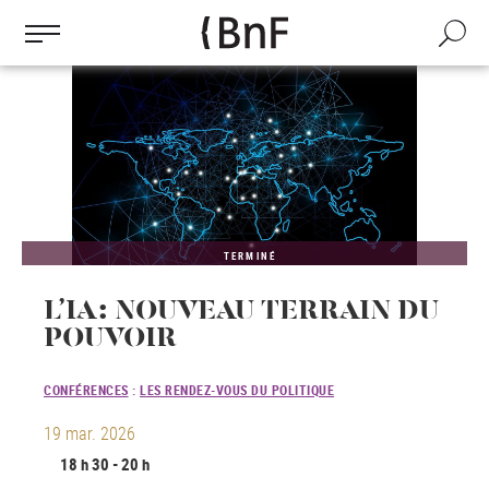
Gestion des cookies
Aller
au
Recherch
contenu
principal
TERMINÉ
L’IA : NOUVEAU TERRAIN DU
POUVOIR
CONFÉRENCES
:
LES RENDEZ-VOUS DU POLITIQUE
19 mar. 2026
18 h 30 - 20 h