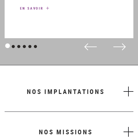
EN SAVOIR
Panneau
Panneau
Panneau
Panneau
Panneau
Panneau
1
2
3
4
5
6
NOS IMPLANTATIONS
NOS MISSIONS