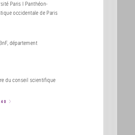
rsité Paris I Panthéon-
tique occidentale de Paris
, BnF, département
re du conseil scientifique
940