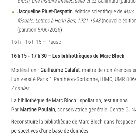
Bloch, une histoire intellectuelle
, chez Gallimard (parut
Jacqueline Pluet-Despatin
, éditrice scientifique de
Marc B
féodale. Lettres à Henri Berr, 1921-1943
(nouvelle éditio
(parution 5/06/2026)
16 h - 16 h 15 – Pause
16 h 15 - 17 h 30 – Les bibliothèques de Marc Bloch
Modération :
Guillaume Calafat
, maître de conférences e
l’université Paris 1 Panthéon-Sorbonne, IHMC, UMR 8066,
Annales
La bibliothèque de Marc Bloch : spoliation, restitutions
Par
Martine Poulain
, conservatrice générale, Centre G. 
Reconstruire la bibliothèque de Marc Bloch dans l’espace 
perspectives d’une base de données