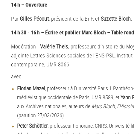
14 h – Ouverture
Par
Gilles Pécout
, président de la BnF, et
Suzette Bloch
,
14 h 30 - 16 h – Écrire et publier Marc Bloch – Table ron
Modération :
Valérie Theis
, professeure d’histoire du Mo
adjointe Lettres Sciences sociales de l’ENS-PSL, Institut
contemporaine, UMR 8066
avec :
Florian Mazel
, professeur à l’université Paris 1 Panthéo
médiévistique occidentale de Paris, UMR 8589, et
Yann 
aux Archives nationales, auteurs de
Marc Bloch, l’Histoir
(parution 27/03/2026)
Peter Schöttler
, professeur honoraire, CNRS, Université li