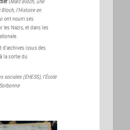
tler
(
Marc Bloch, une
 Bloch, l’Histoire en
qui ont nourri ses
r les Nazis, et dans les
ationale.
t d’archives issus des
 la sortie du
s sociales (EHESS), l’École
-Sorbonne