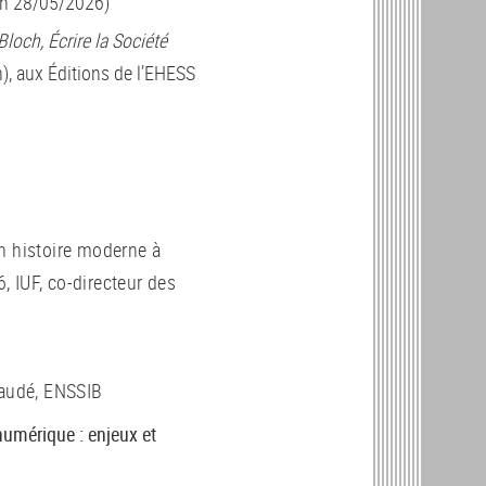
ion 28/05/2026)
loch, Écrire la Société
n), aux Éditions de l’EHESS
n histoire moderne à
 IUF, co-directeur des
Naudé, ENSSIB
numérique : enjeux et