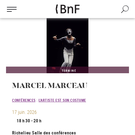
Gestion des cookies
Aller
au
Recherch
contenu
principal
TERMINÉ
MARCEL MARCEAU
CONFÉRENCES
:
L'ARTISTE EST SON COSTUME
17 juin. 2026
18 h 30 - 20 h
Richelieu
Salle des conférences