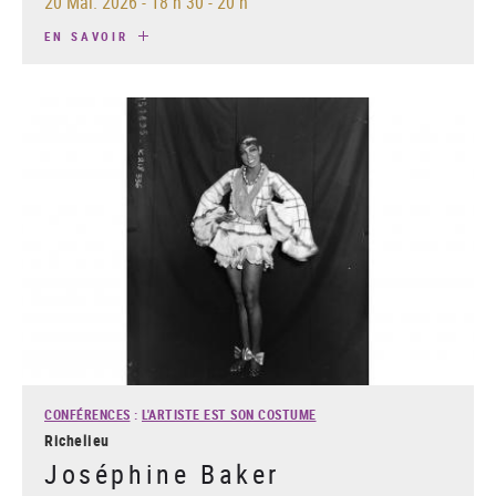
20 Mai. 2026
-
18 h 30 - 20 h
EN SAVOIR
CONFÉRENCES
:
L'ARTISTE EST SON COSTUME
Richelieu
Joséphine Baker