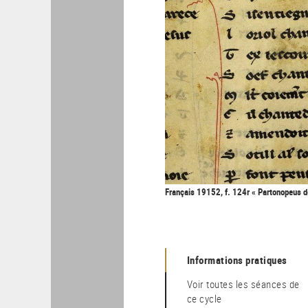
Français 19152, f. 124r « Partonopeus de
Informations pratiques
Voir toutes les séances de
ce cycle