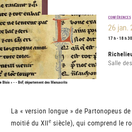
CONFÉRENCES
26 jan.
17 h - 18 h 3
Richelie
Salle de
 Blois » - - BnF, département des Manuscrits
La « version longue » de Partonopeus de
e
moitié du XII
siècle), qui comprend le r