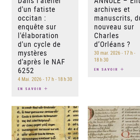
Dans l’atelier
ANNULÉ – Ent
d'un fatiste
archives et
occitan :
manuscrits, d
enquête sur
nouveau sur
l'élaboration
Charles
d'un cycle de
d’Orléans ?
mystères
30 mar. 2026
-
17 h -
18 h 30
d'après le NAF
6252
EN SAVOIR
4 Mai. 2026
-
17 h - 18 h 30
EN SAVOIR