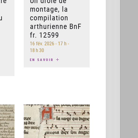
re
Un drôle de
montage, la
u
compilation
arthurienne BnF
fr. 12599
16 fév. 2026
-
17 h -
18 h 30
EN SAVOIR