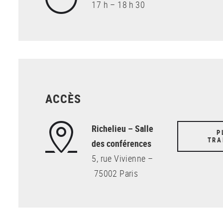
17 h – 18 h 30
ACCÈS
Richelieu – Salle
P
TRA
des conférences
5, rue Vivienne –
75002 Paris