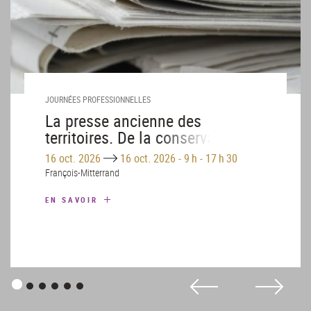
JOURNÉES PROFESSIONNELLES
La presse ancienne des
territoires. De la conservation au
partage numérique d'un trésor
Until
16 oct. 2026
16 oct. 2026
-
9 h - 17 h 30
national
François-Mitterrand
EN SAVOIR
Panneau
Panneau
Panneau
Panneau
Panneau
Panneau
1
2
3
4
5
6