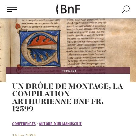
Gestion des cookies
Aller
au
Recherch
contenu
principal
TERMINÉ
UN DRÔLE DE MONTAGE, LA
COMPILATION
ARTHURIENNE BNF FR.
12599
CONFÉRENCES
:
AUTOUR D'UN MANUSCRIT
16 fév. 2026