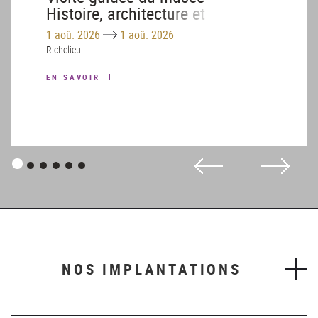
Histoire, architecture et
patrimoine – Août
Until
1 aoû. 2026
1 aoû. 2026
Richelieu
EN SAVOIR
Panneau
Panneau
Panneau
Panneau
Panneau
Panneau
1
2
3
4
5
6
NOS IMPLANTATIONS