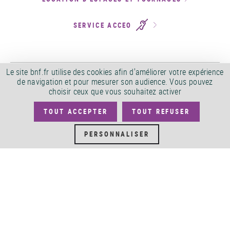
SERVICE ACCEO
Le site bnf.fr utilise des cookies afin d'améliorer votre expérience
PLAN DU SITE
FLUX RSS
de navigation et pour mesurer son audience. Vous pouvez
choisir ceux que vous souhaitez activer
CONDITIONS GÉNÉRALES
POLITIQUE DE CONFIDENTIALITÉ
D'UTILISATION
TOUT ACCEPTER
TOUT REFUSER
SERVICES PUBLICS +
PERSONNALISER
ACCESSIBILITÉ
ACCESSIBILITÉ BNF.FR : NON
CONFORME
MARCHÉS PUBLICS
OFFRES D'EMPLOI
DÉMATÉRIALISATION FACTURES
CRÉDITS
©
2026