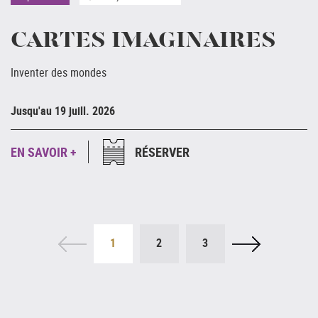
CARTES IMAGINAIRES
Inventer des mondes
Ju
Jusqu'au 19 juill. 2026
E
EN SAVOIR +
RÉSERVER
1
2
3