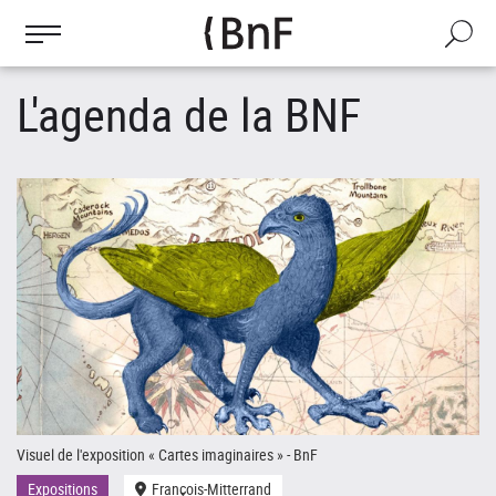
Gestion des cookies
Aller
au
Recherch
contenu
principal
L'agenda de la BNF
Visuel de l'exposition « Cartes imaginaires » - BnF
Le
Expositions
François-Mitterrand