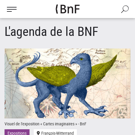
Gestion des cookies
Aller
au
Recherch
contenu
principal
L'agenda de la BNF
Visuel de l'exposition « Cartes imaginaires » - BnF
Le
Expositions
François-Mitterrand