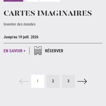
CARTES IMAGINAIRES
Inventer des mondes
Ju
Jusqu'au 19 juill. 2026
E
EN SAVOIR +
RÉSERVER
1
2
3