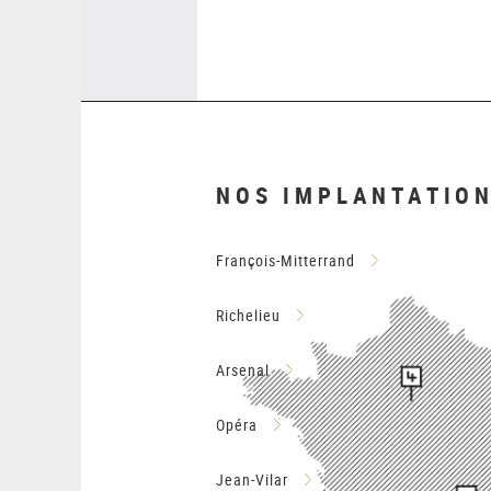
NOS IMPLANTATIO
François-Mitterrand
Richelieu
Arsenal
Opéra
Jean-Vilar