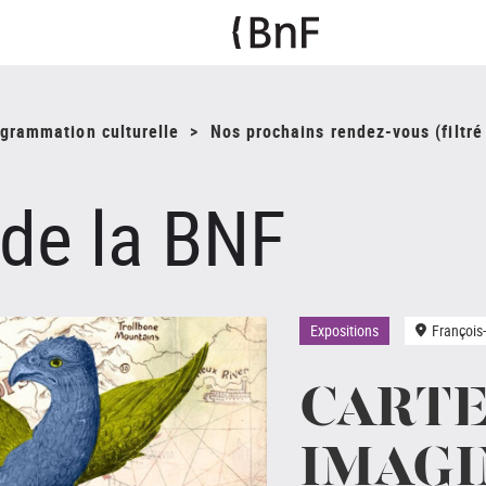
ogrammation culturelle
Nos prochains rendez-vous (filtré 
 de la BNF
Expositions
François
CART
IMAGI