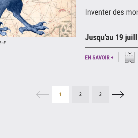
Inventer des mo
Jusqu'au 19 juil
 BnF
EN SAVOIR +
1
2
3