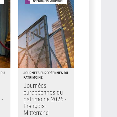
l
Événements
François-Mitterrand
 DU
JOURNÉES EUROPÉENNES DU
PATRIMOINE
Journées
européennes du
 -
patrimoine 2026 -
François-
Mitterrand