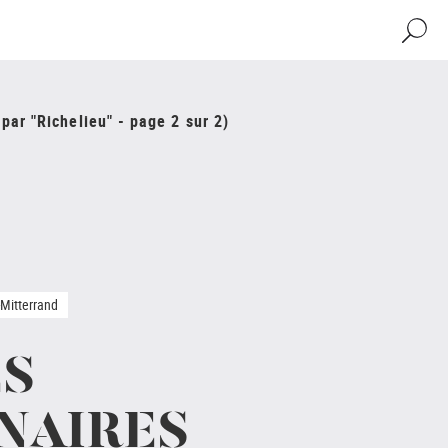
Recher
par "Richelieu" - page 2 sur 2)
-Mitterrand
ES
NAIRES