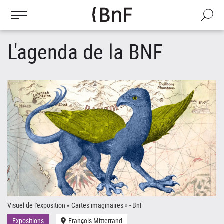
Gestion des cookies
Aller
au
Recherch
contenu
principal
L'agenda de la BNF
Visuel de l'exposition « Cartes imaginaires » - BnF
Le
Expositions
François-Mitterrand