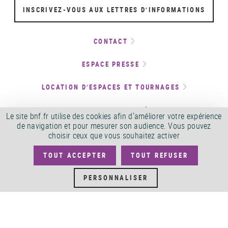
INSCRIVEZ-VOUS AUX LETTRES D’INFORMATIONS
CONTACT
ESPACE PRESSE
LOCATION D’ESPACES ET TOURNAGES
SERVICE ACCEO
Le site bnf.fr utilise des cookies afin d'améliorer votre expérience
de navigation et pour mesurer son audience. Vous pouvez
choisir ceux que vous souhaitez activer
TOUT ACCEPTER
TOUT REFUSER
PLAN DU SITE
FLUX RSS
PERSONNALISER
CONDITIONS GÉNÉRALES
POLITIQUE DE CONFIDENTIALITÉ
D'UTILISATION
SERVICES PUBLICS +