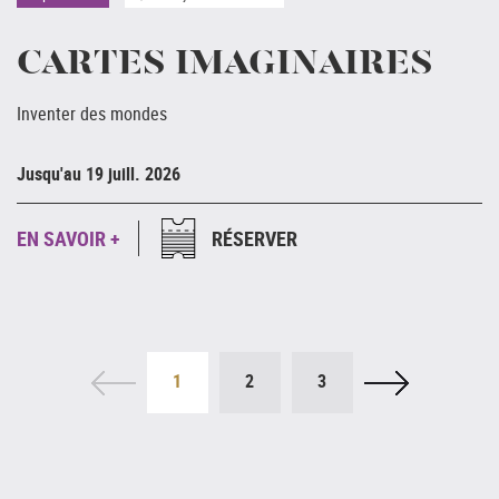
CARTES IMAGINAIRES
Inventer des mondes
Ju
Jusqu'au 19 juill. 2026
E
EN SAVOIR +
RÉSERVER
1
2
3