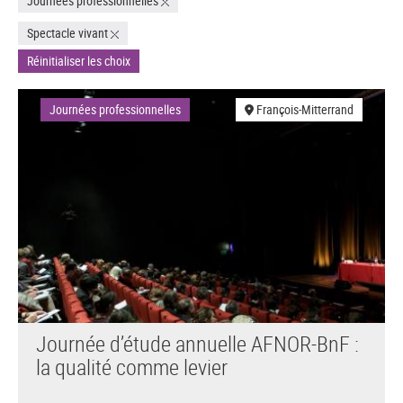
Journées professionnelles
Spectacle vivant
Réinitialiser les choix
Journées professionnelles
François-Mitterrand
Journée d’étude annuelle AFNOR-BnF :
la qualité comme levier