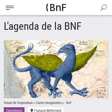
Gestion des cookies
Aller
au
Recherch
contenu
principal
L'agenda de la BNF
Visuel de l'exposition « Cartes imaginaires » - BnF
Le
Expositions
François-Mitterrand