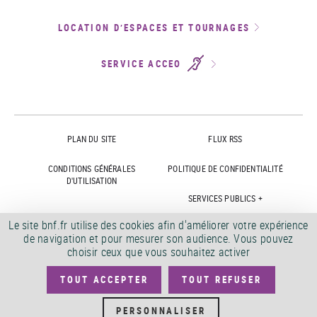
LOCATION D’ESPACES ET TOURNAGES
SERVICE ACCEO
PLAN DU SITE
FLUX RSS
CONDITIONS GÉNÉRALES
POLITIQUE DE CONFIDENTIALITÉ
D'UTILISATION
SERVICES PUBLICS +
Le site bnf.fr utilise des cookies afin d'améliorer votre expérience
ACCESSIBILITÉ
ACCESSIBILITÉ BNF.FR : NON
de navigation et pour mesurer son audience. Vous pouvez
CONFORME
choisir ceux que vous souhaitez activer
MARCHÉS PUBLICS
OFFRES D'EMPLOI
TOUT ACCEPTER
TOUT REFUSER
DÉMATÉRIALISATION FACTURES
CRÉDITS
PERSONNALISER