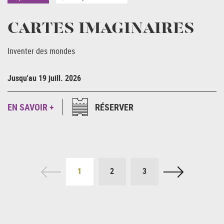
CARTES IMAGINAIRES
Inventer des mondes
Ju
Jusqu'au 19 juill. 2026
E
EN SAVOIR +
RÉSERVER
1
2
3