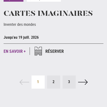
CARTES IMAGINAIRES
Inventer des mondes
Ju
Jusqu'au 19 juill. 2026
E
EN SAVOIR +
RÉSERVER
1
2
3