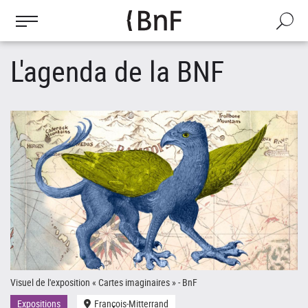
Gestion des cookies
Aller
au
Recherch
contenu
principal
L'agenda de la BNF
Visuel de l'exposition « Cartes imaginaires » - BnF
Le
Expositions
François-Mitterrand