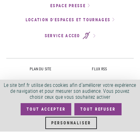
ESPACE PRESSE
LOCATION D’ESPACES ET TOURNAGES
SERVICE ACCEO
PLAN DU SITE
FLUX RSS
CONDITIONS GÉNÉRALES
POLITIQUE DE CONFIDENTIALITÉ
Le site bnf.fr utilise des cookies afin d'améliorer votre expérience
D'UTILISATION
de navigation et pour mesurer son audience. Vous pouvez
SERVICES PUBLICS +
choisir ceux que vous souhaitez activer
ACCESSIBILITÉ
ACCESSIBILITÉ BNF.FR : NON
TOUT ACCEPTER
TOUT REFUSER
CONFORME
PERSONNALISER
MARCHÉS PUBLICS
OFFRES D'EMPLOI
DÉMATÉRIALISATION FACTURES
CRÉDITS