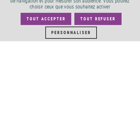
de navigation et pour mesurer son audience. Vous pouvez
SERVICE ACCEO
choisir ceux que vous souhaitez activer
TOUT ACCEPTER
TOUT REFUSER
PERSONNALISER
PLAN DU SITE
FLUX RSS
CONDITIONS GÉNÉRALES
POLITIQUE DE CONFIDENTIALITÉ
D'UTILISATION
SERVICES PUBLICS +
ACCESSIBILITÉ
ACCESSIBILITÉ BNF.FR : NON
CONFORME
MARCHÉS PUBLICS
OFFRES D'EMPLOI
DÉMATÉRIALISATION FACTURES
CRÉDITS
©
2026