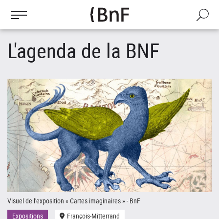
Gestion des cookies
Aller
au
Recherch
contenu
principal
L'agenda de la BNF
Visuel de l'exposition « Cartes imaginaires » - BnF
Le
Expositions
François-Mitterrand