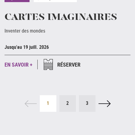
CARTES IMAGINAIRES
Inventer des mondes
Ju
Jusqu'au 19 juill. 2026
E
EN SAVOIR +
RÉSERVER
1
2
3