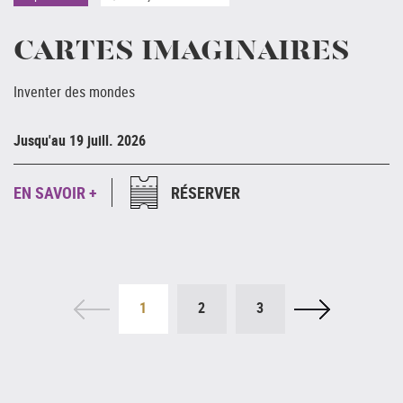
CARTES IMAGINAIRES
Inventer des mondes
Ju
Jusqu'au 19 juill. 2026
E
EN SAVOIR +
RÉSERVER
1
2
3