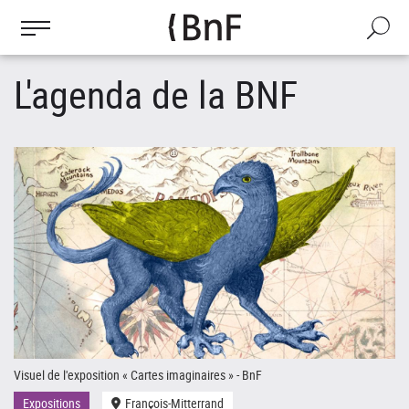
Gestion des cookies
Aller
au
Recherch
contenu
principal
L'agenda de la BNF
Visuel de l'exposition « Cartes imaginaires » - BnF
Le
Expositions
François-Mitterrand