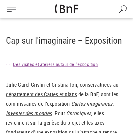
Gestion des cookies
Aller
au
Recherch
contenu
principal
Cap sur l'imaginaire – Exposition
Des visites et ateliers autour de l’exposition
Julie Garel-Grislin et Cristina Ion, conservatrices au
département des Cartes et plans
de la BnF, sont les
commissaires de l’exposition
Cartes imaginaires.
Inventer des mondes
. Pour
Chroniques
, elles
reviennent sur la genèse du projet et les axes
fondateurs d’une exposition qui s’attache à rendre