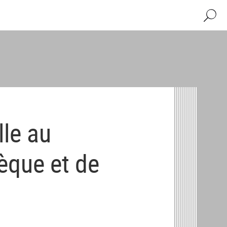
Recher
lle au
hèque et de