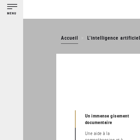
Gestion des cookies
Aller
au
contenu
principal
Accueil
L’intelligence artifici
Un immense gisement
documentaire
Une aide à la
compréhension et à