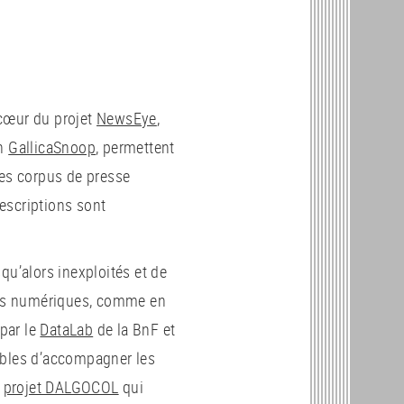
u cœur du projet
NewsEye
,
on
GallicaSnoop
, permettent
des corpus de presse
escriptions sont
.
qu’alors inexploités et de
és numériques, comme en
 par le
DataLab
de la BnF et
ibles d’accompagner les
u
projet DALGOCOL
qui