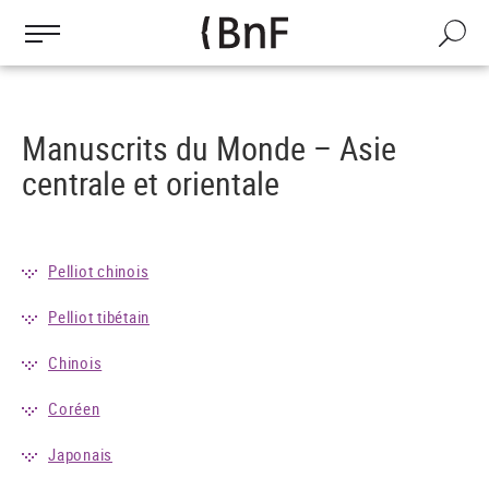
Gestion des cookies
Aller
au
Recherch
contenu
principal
Manuscrits du Monde – Asie
centrale et orientale
Pelliot chinois
Pelliot tibétain
Chinois
Coréen
Japonais