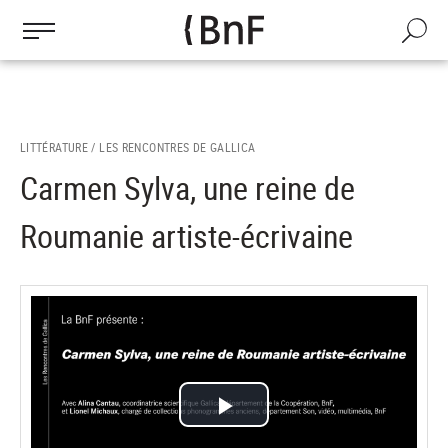
Gestion des cookies
Aller
au
Recherch
contenu
principal
LITTÉRATURE /
LES RENCONTRES DE GALLICA
Carmen Sylva, une reine de
Roumanie artiste-écrivaine
Lire