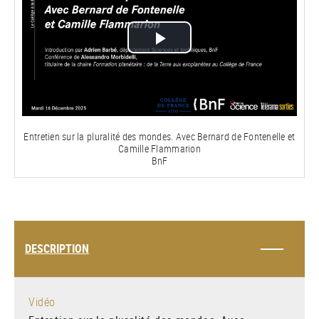
Lire
la
vidéo
Entretien sur la pluralité des mondes. Avec Bernard de Fontenelle et
Camille Flammarion
BnF
DESCRIPTION
Vidéo