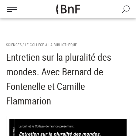
Gestion des cookies
Aller
au
Recherch
contenu
principal
SCIENCES /
LE COLLÈGE À LA BIBLIOTHÈQUE
Entretien sur la pluralité des
mondes. Avec Bernard de
Fontenelle et Camille
Flammarion