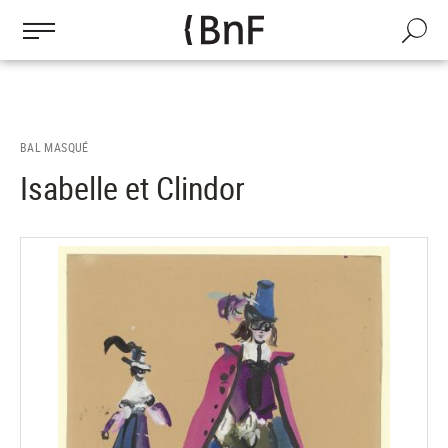
Gestion des cookies
Aller
au
Recherch
contenu
principal
BAL MASQUÉ
Isabelle et Clindor