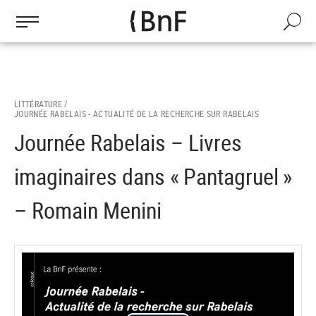
Gestion des cookies
Aller
au
Recherch
contenu
principal
LITTÉRATURE /
JOURNÉE RABELAIS - ACTUALITÉ DE LA RECHERCHE SUR RABELAIS
Journée Rabelais – Livres
imaginaires dans « Pantagruel »
– Romain Menini