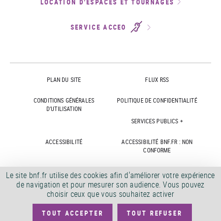
LOCATION D’ESPACES ET TOURNAGES
SERVICE ACCEO
PLAN DU SITE
FLUX RSS
CONDITIONS GÉNÉRALES
POLITIQUE DE CONFIDENTIALITÉ
D'UTILISATION
SERVICES PUBLICS +
ACCESSIBILITÉ
ACCESSIBILITÉ BNF.FR : NON
CONFORME
MARCHÉS PUBLICS
OFFRES D'EMPLOI
Le site bnf.fr utilise des cookies afin d'améliorer votre expérience
de navigation et pour mesurer son audience. Vous pouvez
DÉMATÉRIALISATION FACTURES
CRÉDITS
choisir ceux que vous souhaitez activer
TOUT ACCEPTER
TOUT REFUSER
©
2026