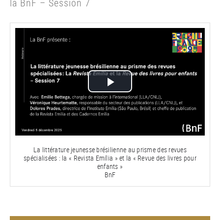
la BnF – Session 7
Lire
la
vidéo
La littérature jeunesse brésilienne au prisme des revues
spécialisées : la « Revista Emília » et la « Revue des livres pour
enfants »
BnF