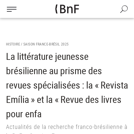
Gestion des cookies
Aller
au
Recherch
contenu
principal
HISTOIRE /
SAISON FRANCE-BRÉSIL 2025
La littérature jeunesse
brésilienne au prisme des
revues spécialisées : la « Revista
Emília » et la « Revue des livres
pour enfa
Actualités de la recherche franco-brésilienne à