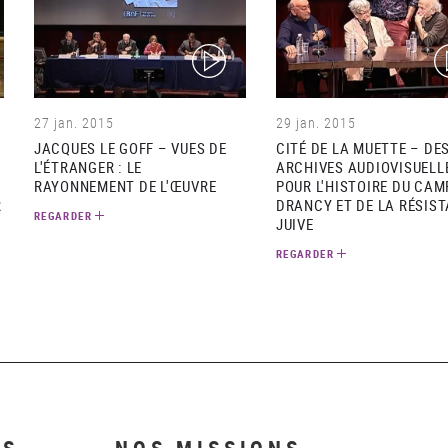
(video)
(v
27 jan. 2015
29 jan. 2015
JACQUES LE GOFF – VUES DE
CITÉ DE LA MUETTE – DE
L'ÉTRANGER : LE
ARCHIVES AUDIOVISUELL
RAYONNEMENT DE L'ŒUVRE
POUR L'HISTOIRE DU CAM
R
DRANCY ET DE LA RÉSIS
REGARDER
JUIVE
REGARDER
NS
NOS MISSIONS