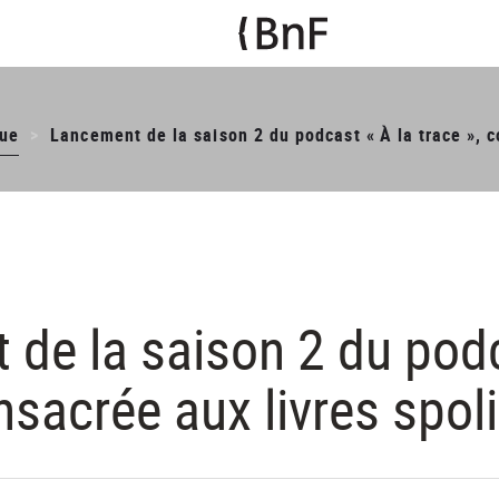
ue
Lancement de la saison 2 du podcast « À la trace », c
de la saison 2 du podc
onsacrée aux livres spol