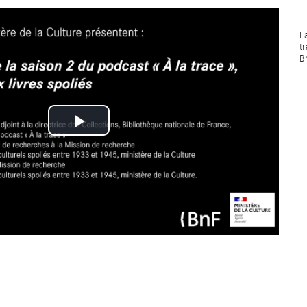
L
tr
B
Lire
la
vidéo