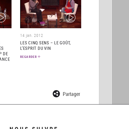
ideo)
(video)
14 jan. 2012
S
LES CINQ SENS – LE GOÛT,
ES
L’ESPRIT DU VIN
P DE
REGARDER
TANCE
Partager
NOUS SUIVRE