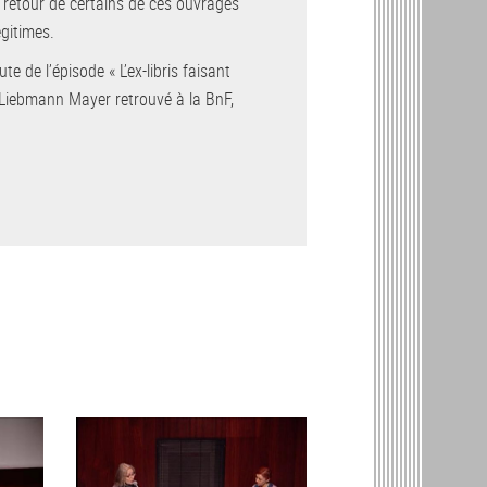
 retour de certains de ces ouvrages
égitimes.
e de l’épisode « L’ex-libris faisant
t Liebmann Mayer retrouvé à la BnF,