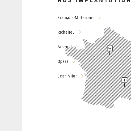
François-Mitterrand
Richelieu
Arsenal
Opéra
Jean-Vilar