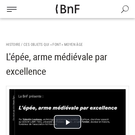
Gestion des cookies
Aller
au
Recherch
contenu
principal
HISTOIRE /
CES OBJETS QUI « FONT » MOYEN ÂGE
L'épée, arme médiévale par
excellence
Lire