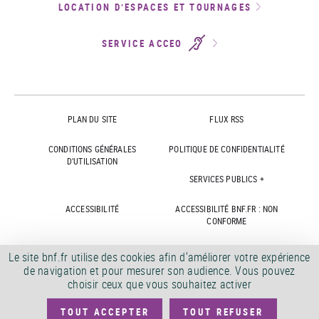
LOCATION D’ESPACES ET TOURNAGES
SERVICE ACCEO
PLAN DU SITE
FLUX RSS
CONDITIONS GÉNÉRALES
POLITIQUE DE CONFIDENTIALITÉ
D'UTILISATION
SERVICES PUBLICS +
ACCESSIBILITÉ
ACCESSIBILITÉ BNF.FR : NON
CONFORME
MARCHÉS PUBLICS
OFFRES D'EMPLOI
Le site bnf.fr utilise des cookies afin d'améliorer votre expérience
de navigation et pour mesurer son audience. Vous pouvez
DÉMATÉRIALISATION FACTURES
CRÉDITS
choisir ceux que vous souhaitez activer
TOUT ACCEPTER
TOUT REFUSER
©
2026