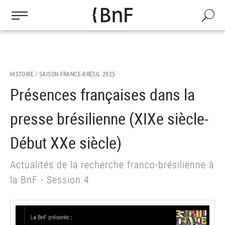
Gestion des cookies
Aller
au
Recherch
contenu
principal
HISTOIRE /
SAISON FRANCE-BRÉSIL 2025
Présences françaises dans la
presse brésilienne (XIXe siècle-
Début XXe siècle)
Actualités de la recherche franco-brésilienne à
la BnF - Session 4