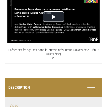
Lire
la
vidéo
Présences françaises dans la presse brésilienne (XIXe siècle- Début
XXe siècle)
BnF
DESCRIPTION
Vidéo