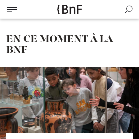
Gestion des cookies
Aller
au
Recherch
contenu
principal
EN CE MOMENT À LA
BNF