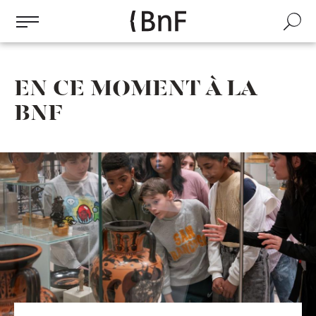
Gestion des cookies
Aller
au
Recherch
contenu
principal
EN CE MOMENT À LA
BNF