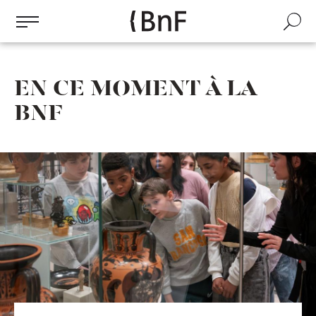
Gestion des cookies
Aller
au
Recherch
contenu
principal
EN CE MOMENT À LA
BNF