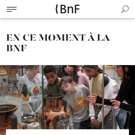
Gestion des cookies
Aller
au
Recherch
contenu
principal
EN CE MOMENT À LA
BNF