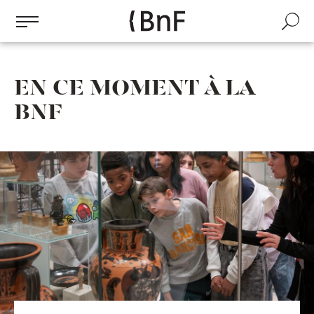
Gestion des cookies
Aller
au
Recherch
contenu
principal
EN CE MOMENT À LA
BNF