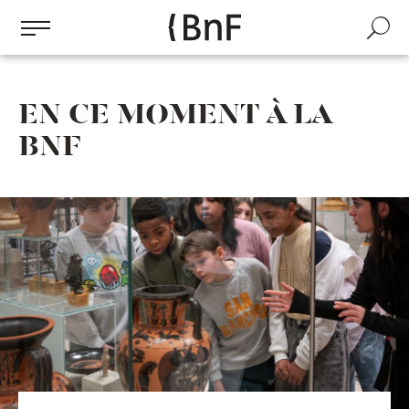
Gestion des cookies
Aller
au
Recherch
contenu
principal
EN CE MOMENT À LA
BNF