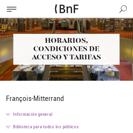
Panel de gestión de cookies
Pasar
al
Buscar
contenido
principal
HORARIOS,
CONDICIONES DE
ACCESO Y TARIFAS
François-Mitterrand
Información general
Biblioteca para todos los públicos