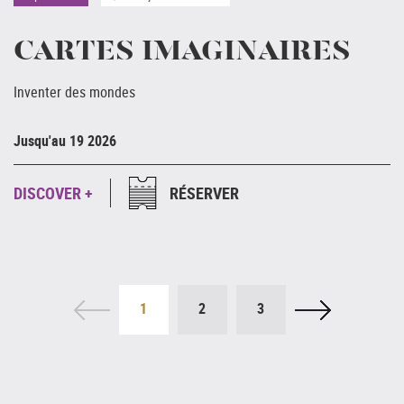
CARTES IMAGINAIRES
Inventer des mondes
Ju
Jusqu'au 19 2026
D
DISCOVER +
RÉSERVER
1
2
3