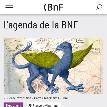
Cookies management panel
Skip
to
Search
main
content
L'agenda de la BNF
Visuel de l'exposition « Cartes imaginaires » - BnF
Le
Expositions
François-Mitterrand