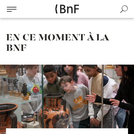
Gestion des cookies
Aller
au
Recherch
contenu
principal
EN CE MOMENT À LA
BNF