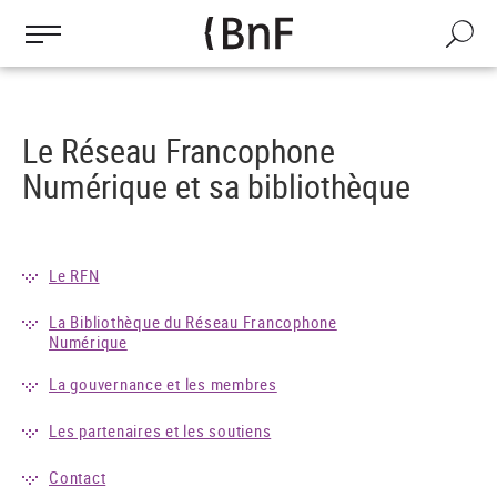
Gestion des cookies
Aller
au
Recherch
contenu
principal
Le Réseau Francophone
Numérique et sa bibliothèque
Le RFN
La Bibliothèque du Réseau Francophone
Numérique
La gouvernance et les membres
Les partenaires et les soutiens
Contact