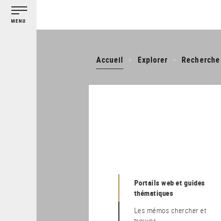
Gestion des cookies
Aller
au
contenu
principal
Accueil
Explorer
Recherche
Portails web et guides
thématiques
Les mémos chercher et
trouver